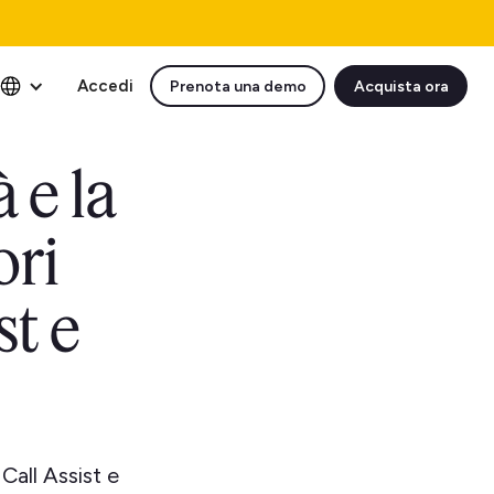
Accedi
Prenota una demo
Acquista ora
 e la
ori
st e
Call Assist e