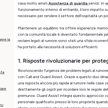
casa molto amati
Assistenza di guardia
servizi. In
funzionamento interno di entrambi, il loro impatto su
necessario per rendere il settore dell'ospitalità un po
Mantenere un equilibrio tra offrire esperienze memorab
con la comunità locale è diventato fondamentale per 
gere la
reclami legati al rumore sono stati una sfida ricorrente 
ha portato alla necessità di soluzioni efficienti.
1. Risposte rivoluzionarie per prote
Riconoscendo l'urgenza dei problemi legati al rumore
sta
con Call and Guard Assist. Grazie a questo duo dina
una risposta ancora più rapida al rumore nelle case v
iare
direttamente gli ospiti per ricordare loro le regole del
premurosi. Guard Assist integra questo approccio co
personale qualificato presso le loro proprietà quand
ro