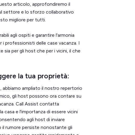
 questo articolo, approfondiremo il
l settore e lo sforzo collaborativo
sto migliore per tutti.
ili agli ospiti e garantire l'armonia
i professionisti delle case vacanza. I
sia per gli host che per i vicini, il che
ggere la tua proprietà:
, abbiamo ampliato il nostro repertorio
mico, gli host possono ora contare su
acanza. Call Assist contatta
la casa e l'importanza di essere vicini
nsentendo agli host di inviare
o il rumore persiste nonostante gli