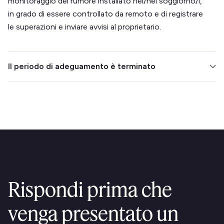
monitoraggio del rumore installato nel/nei soggiorno/i,
in grado di essere controllato da remoto e di registrare
le superazioni e inviare avvisi al proprietario.
Il periodo di adeguamento è terminato
Il decreto ha concesso alle VUT esistenti un periodo
di adeguamento di 8 mesi a partire da luglio 2025 per
conformarsi ai nuovi requisiti di attrezzatura e
amministrativi. Tale periodo è ora terminato: tutte le
unità devono essere conformi e dotate dei dispositivi
richiesti.
Rispondi prima che
venga presentato un