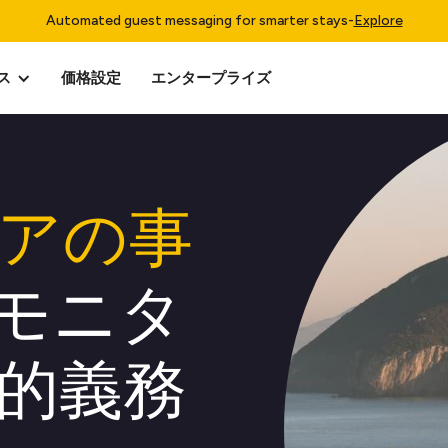
Automated guest messaging for smarter stays
-
Explore
ス
価格設定
エンタープライズ
アの事
モニタ
的義務