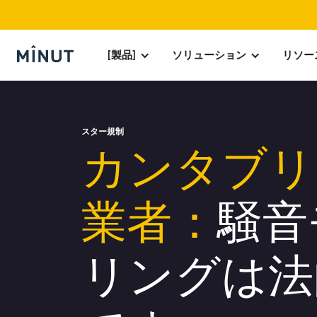
[製品]
ソリューション
リソー
スター規制
カンタブリ
業者：
騒音
リングは法