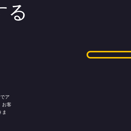
する
ムでア
、お客
きま