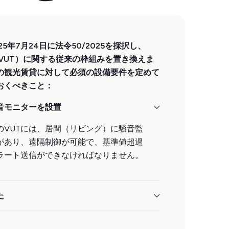
5年7月24日に法令50/2025を採択し、
（VUT）に関する従来の枠組みを置き換えま
の観光賃貸に対して必須の設備要件を定めて
おくべきこと：
音モニターを設置
のVUTには、居間（リビング）に騒音監
があり、遠隔制御が可能で、基準値超過
ラート送信ができなければなりません。
た
に対して、2025年7月から8か月の適応期