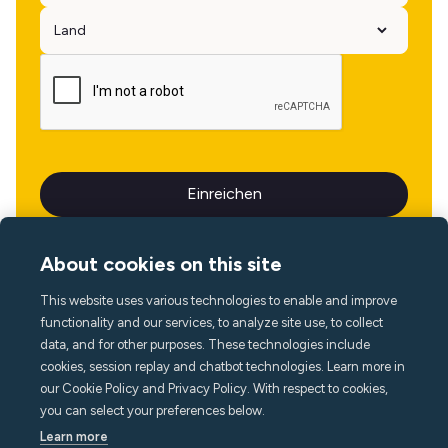
About cookies on this site
This website uses various technologies to enable and improve
Sprache
functionality and our services, to analyze site use, to collect
data, and for other purposes. These technologies include
cookies, session replay and chatbot technologies. Learn more in
our Cookie Policy and Privacy Policy. With respect to cookies,
you can select your preferences below.
Learn more