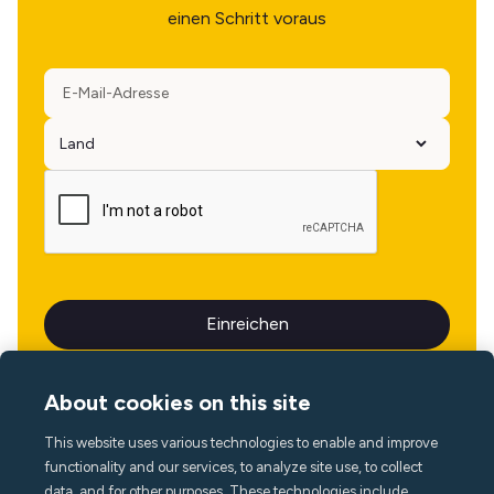
einen Schritt voraus
About cookies on this site
This website uses various technologies to enable and improve
Sprache
functionality and our services, to analyze site use, to collect
data, and for other purposes. These technologies include