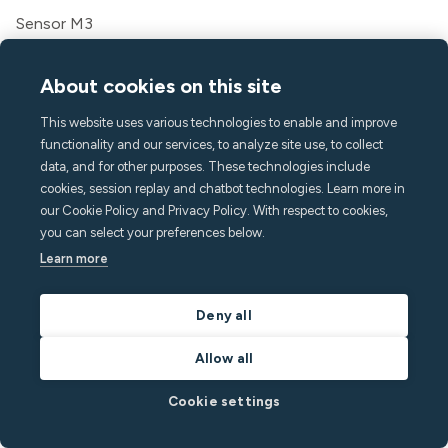
Sensor M3
Sensor de fugas de agua
Kit de montaje cableado
About cookies on this site
Puerta de enlace celular
This website uses various technologies to enable and improve
Tareas
functionality and our services, to analyze site use, to collect
Mensajería
data, and for other purposes. These technologies include
Aplicación para invitados
cookies, session replay and chatbot technologies. Learn more in
Características
our Cookie Policy and Privacy Policy. With respect to cookies,
you can select your preferences below.
Monitorización del ruido
Learn more
Detección de multitudes
Alarma doméstica
Deny all
Detección de tabaquismo
Clima interior
Allow all
Asistencia de llamadas
API
Cookie settings
Soluciones