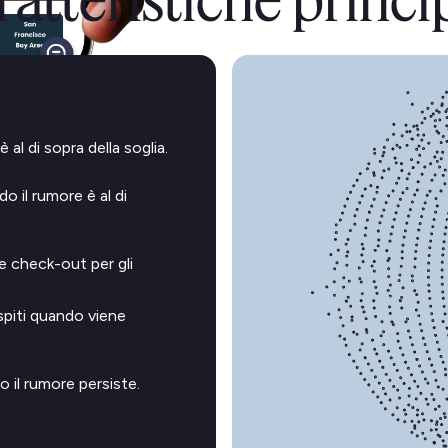
atteristiche princi
 al di sopra della soglia.
 il rumore è al di
e check-out per gli
spiti quando viene
o il rumore persiste.