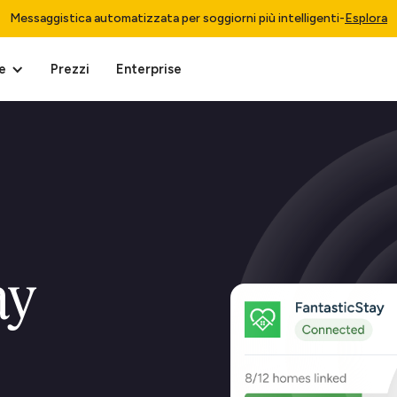
Messaggistica automatizzata per soggiorni più intelligenti
-
Esplora
e
Prezzi
Enterprise
ay