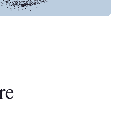
i,
re