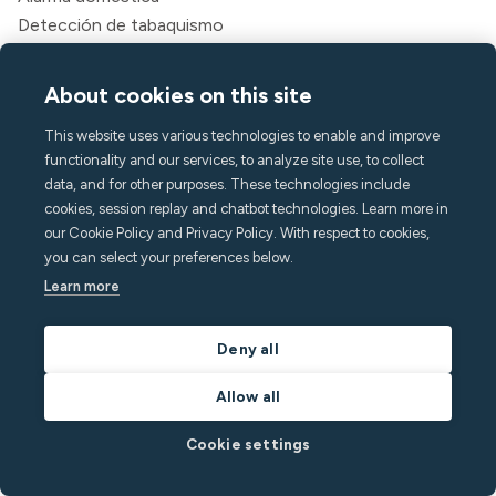
Detección de tabaquismo
Clima interior
Asistencia de llamadas
About cookies on this site
API
This website uses various technologies to enable and improve
Soluciones
functionality and our services, to analyze site use, to collect
Hospedadores
data, and for other purposes. These technologies include
Gerentes de alquileres vacacionales
cookies, session replay and chatbot technologies. Learn more in
our Cookie Policy and Privacy Policy. With respect to cookies,
Apartahoteles y hoteles
you can select your preferences below.
Alojamiento para estudiantes
Learn more
Multifamiliar
Recursos
Deny all
Fijación
Allow all
Blog
Socios
Cookie settings
Seminarios web
Historias de éxito