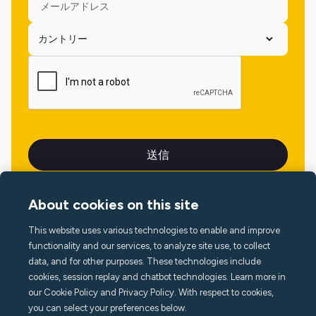
About cookies on this site
This website uses various technologies to enable and improve
言語
functionality and our services, to analyze site use, to collect
data, and for other purposes. These technologies include
cookies, session replay and chatbot technologies. Learn more in
our Cookie Policy and Privacy Policy. With respect to cookies,
you can select your preferences below.