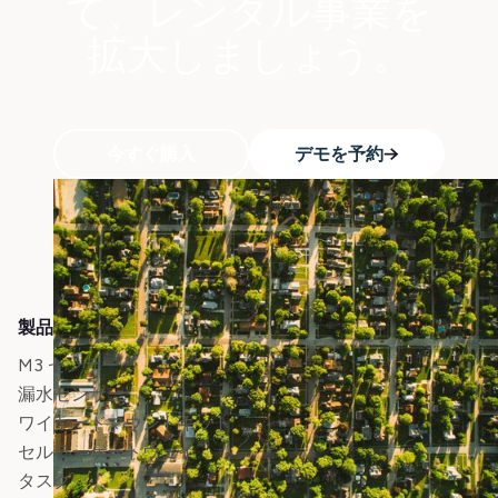
て、レンタル事業を
拡大しましょう。
今すぐ購入
デモを予約
製品
M3 センサー
漏水センサー
ワイヤードマウントキット
セルラーゲートウェイ
タスク