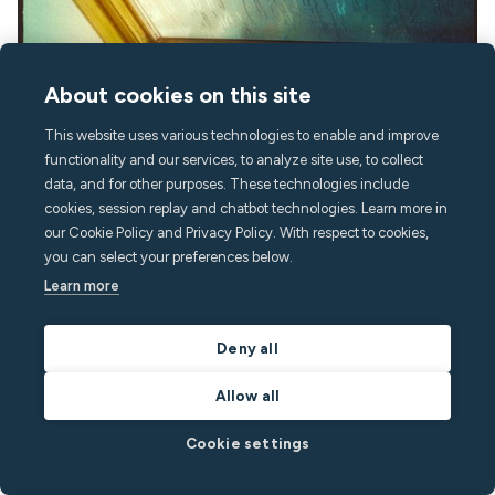
About cookies on this site
This website uses various technologies to enable and improve
functionality and our services, to analyze site use, to collect
July 24, 2026
4
min
data, and for other purposes. These technologies include
cookies, session replay and chatbot technologies. Learn more in
Cómo detectar moho en tu propiedad: guía clara
our Cookie Policy and Privacy Policy. With respect to cookies,
you can select your preferences below.
hoy
Learn more
Aprende a comprobar si hay moho en tu casa con consejos de
expertos sobre detección, pruebas y prevención para mantener
Deny all
la seguridad de tu propiedad y de tus inquilinos.
Por
Richard White
en
Residential Rentals
Allow all
Leer publicación
Cookie settings