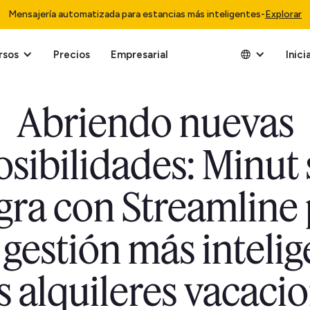
Mensajería automatizada para estancias más inteligentes
-
Explorar
rsos
Precios
Empresarial
Inici
Abriendo nuevas
osibilidades: Minut 
gra con Streamline
 gestión más intelig
s alquileres vacaci