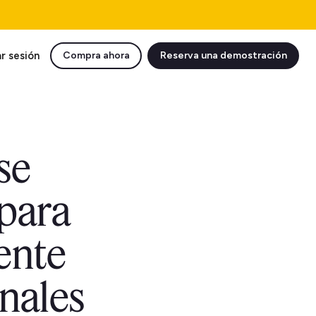
ar sesión
Compra ahora
Reserva una demostración
se
 para
ente
onales