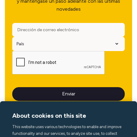
y manténgase un paso adelante con las últimas
novedades
About cookies on this site
This website uses various technologies to enable and improve
Idioma
functionality and our services, to analyze site use, to collect