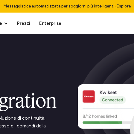
Messaggistica automatizzata per soggiorni più intelligenti
-
Esplora
e
Prezzi
Enterprise
gration
luzione di continuità,
sso e i comandi della