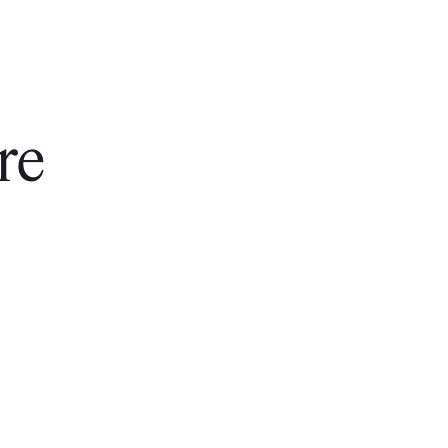
i,
re