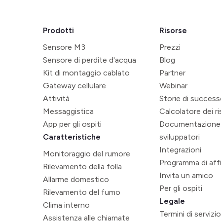
Prodotti
Risorse
Sensore M3
Prezzi
Sensore di perdite d'acqua
Blog
Kit di montaggio cablato
Partner
Gateway cellulare
Webinar
Attività
Storie di succes
Messaggistica
Calcolatore dei r
App per gli ospiti
Documentazione
Caratteristiche
sviluppatori
Integrazioni
Monitoraggio del rumore
Programma di affi
Rilevamento della folla
Invita un amico
Allarme domestico
Per gli ospiti
Rilevamento del fumo
Legale
Clima interno
Termini di servizi
Assistenza alle chiamate