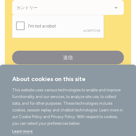
About cookies on this site
This website uses various technologies to enable and improve
言語
functionality and our services, to analyze site use, to collect
data, and for other purposes. These technologies include
cookies, session replay and chatbot technologies. Learn more in
our Cookie Policy and Privacy Policy. With respect to cookies,
you can select your preferences below.
Learn more