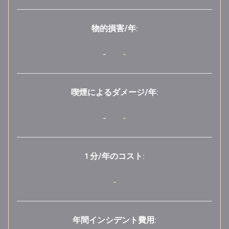
物的損害/年:
-
-
喫煙によるダメージ/年:
-
-
1 分/年のコスト:
-
年間インシデント費用: