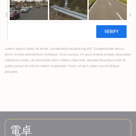
当社製品でどれだけ節約できるかをご覧ください 以下の
計算機。
Lorem ipsum dolor sit amet, consectetur adipiscing elit. Suspendisse varius
enim in eros elementum tristique. Duis cursus, mi quis viverra ornare, eros dolor
interdum nulla, ut commodo diam libero vitae erat. Aenean faucibus nibh et
justo cursus id rutrum lorem imperdiet. Nunc ut sem vitae risus tristique
posuere.
電卓