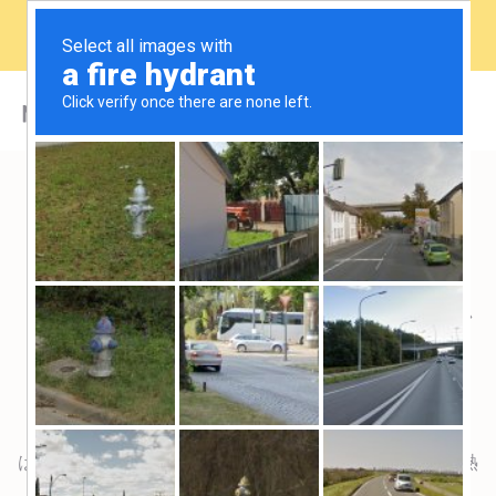
Automated guest messaging for smarter stays
Explore
サインイン
電卓
どれだけ節約できるか
ミヌットで？
世界中の不動産管理者に信頼されている当社のデバイス
は、喫煙による被害や許可のないパーティーを防ぎ、光熱
費を削減し、稼働率を高めるのに役立ちます。