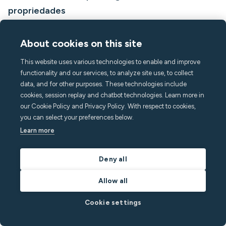
propriedades
Download a free employment verification letter template for
rental applications, plus a filled-in sample letter and best
About cookies on this site
practices for property managers.
This website uses various technologies to enable and improve
Por
Minut
em
Conselhos de hospedagem
functionality and our services, to analyze site use, to collect
Leia a postagem
data, and for other purposes. These technologies include
cookies, session replay and chatbot technologies. Learn more in
our Cookie Policy and Privacy Policy. With respect to cookies,
you can select your preferences below.
Learn more
Deny all
Allow all
Cookie settings