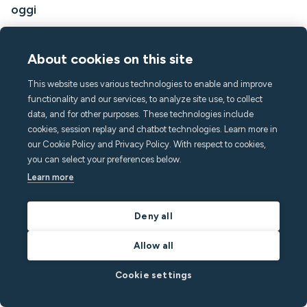
oggi
Hai problemi con l'odore di fumo nel tuo appartamento? Scopri
consigli di pulizia collaudati, neutralizzatori di odori e
About cookies on this site
trattamenti professionali per rimuoverlo definitivamente.
By
Richard White
in
Vacation Rentals
This website uses various technologies to enable and improve
functionality and our services, to analyze site use, to collect
Read post
data, and for other purposes. These technologies include
cookies, session replay and chatbot technologies. Learn more in
our Cookie Policy and Privacy Policy. With respect to cookies,
you can select your preferences below.
Prodotti
Learn more
Sensore M3
Sensore di perdite d'acqua
Deny all
Kit di montaggio cablato
Allow all
Gateway cellulare
Attività
Cookie settings
Messaggistica
App per gli ospiti