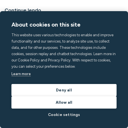
Continue lendo
About cookies on this site
This website uses various technologies to enable and improve
functionality and our services, to analyze site use, to collect
data, and for other purposes. These technologies include
cookies, session replay and chatbot technologies. Learn more in
our Cookie Policy and Privacy Policy. With respect to cookies,
you can select your preferences below.
Learn more
August 6, 2026
5
min
Deny all
Jessica Gillingham explains why the short-term
Allow all
rental industry has a communication problem
(and how to fix it)
Cookie settings
From Canadian cottage rentals to her book Tech-Enabled