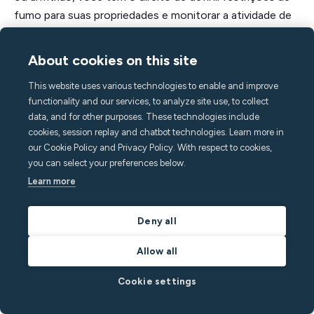
fumo para suas propriedades e monitorar a atividade de
fumar usando um dispositivo como o sensor Minut.
Dessa forma, você pode provar quando os hóspedes
About cookies on this site
fumaram e tomar medidas para proteger sua empresa de
This website uses various technologies to enable and improve
STR.
functionality and our services, to analyze site use, to collect
data, and for other purposes. These technologies include
cookies, session replay and chatbot technologies. Learn more in
our Cookie Policy and Privacy Policy. With respect to cookies,
Continue lendo
you can select your preferences below.
Learn more
Deny all
Allow all
Cookie settings