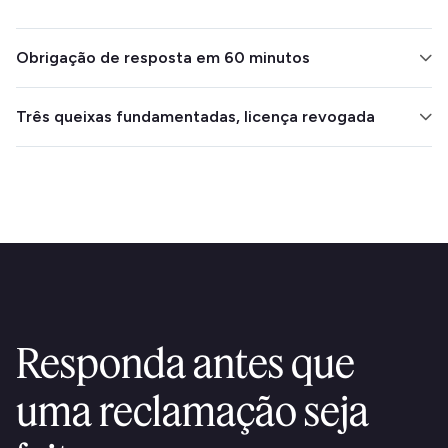
Obrigação de resposta em 60 minutos
Deve reconhecer toda queixa no prazo de 60 minutos
Três queixas fundamentadas, licença revogada
e enviar um relatório ao Conselho no prazo de 24
horas.
Três queixas fundamentadas num período de três
anos podem resultar na revogação permanente da
licença.
Responda antes que
uma reclamação seja