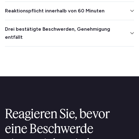
Reaktionspflicht innerhalb von 60 Minuten
Sie müssen jede Beschwerde innerhalb von 60
Drei bestätigte Beschwerden, Genehmigung
Minuten bestätigen und innerhalb von 24 Stunden
entfällt
einen Bericht an den Rat senden.
Drei begründete Beschwerden innerhalb von drei
Jahren können zur dauerhaften Entziehung der
Genehmigung führen.
Reagieren Sie, bevor
eine Beschwerde