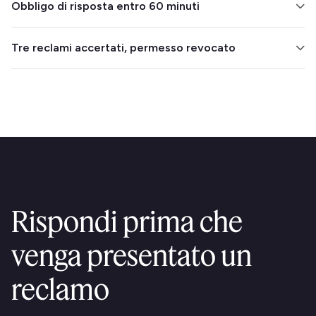
Obbligo di risposta entro 60 minuti
È necessario riconoscere ogni reclamo entro 60
Tre reclami accertati, permesso revocato
minuti e presentare una relazione al Consiglio entro 24
ore.
Tre reclami accertati nell'arco di tre anni possono
comportare la revoca permanente del permesso.
Rispondi prima che
venga presentato un
reclamo