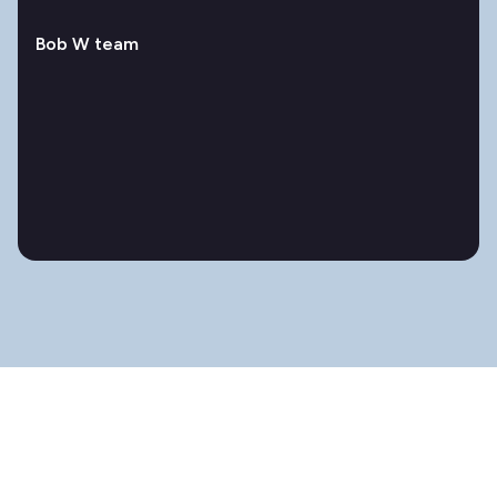
Bob W team
Tutto ciò di cui hai