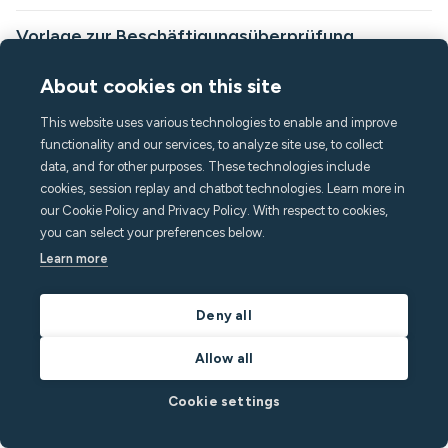
Vorlage zur Beschäftigungsüberprüfung
[KOSTENLOS]: Ein Muss für die
About cookies on this site
Immobilienverwaltung
This website uses various technologies to enable and improve
Suchen Sie nach Tools, um die Mietanwendung schlanker und
functionality and our services, to analyze site use, to collect
effizienter zu gestalten? Holen Sie sich hier unsere kostenlose
data, and for other purposes. These technologies include
Vorlage für eine Beschäftigungsbestätigung.
cookies, session replay and chatbot technologies. Learn more in
By
Minut
in
Hosting-Beratung
our Cookie Policy and Privacy Policy. With respect to cookies,
you can select your preferences below.
Read post
Learn more
Deny all
Produkte
Allow all
M3-Fühler
Wasserlecksensor
Cookie settings
Kabelmontagesatz
Mobilfunk-Gateway