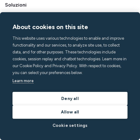
Soluzioni
Ospiti
Gestori di case vacanza
About cookies on this site
Aparthotels e hotel
This website uses various technologies to enable and improve
Alloggi per studenti
functionality and our services, to analyze site use, to collect
Multifamiliare
data, and for other purposes. These technologies include
cookies, session replay and chatbot technologies. Learn more in
Risorse
our Cookie Policy and Privacy Policy. With respect to cookies,
Prezzi
you can select your preferences below.
Blog
Learn more
Partner
Webinar
Deny all
Storie di successo
Calcolatore dei risparmi
Allow all
Documentazione per sviluppatori
Cookie settings
Integrazioni
Programma di affiliazione