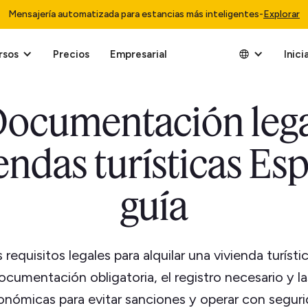
Mensajería automatizada para estancias más inteligentes
-
Explorar
rsos
Precios
Empresarial
Inici
ocumentación leg
endas turísticas Es
guía
requisitos legales para alquilar una vivienda turíst
cumentación obligatoria, el registro necesario y l
onómicas para evitar sanciones y operar con seguri