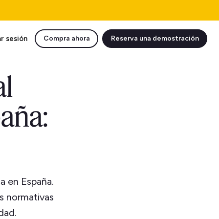
ar sesión
Compra ahora
Reserva una demostración
al
paña:
ica en España.
as normativas
dad.