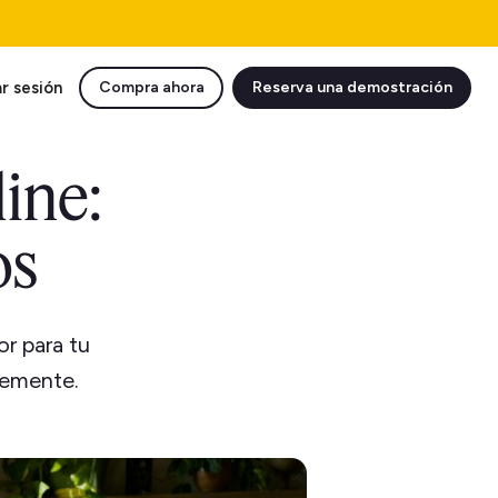
ar sesión
Compra ahora
Reserva una demostración
ine:
os
or para tu
temente.