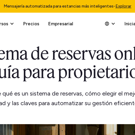
Mensajería automatizada para estancias más inteligentes
-
Explorar
rsos
Precios
Empresarial
Inici
tema de reservas onl
uía para propietari
qué es un sistema de reservas, cómo elegir el mej
ad y las claves para automatizar su gestión eficien