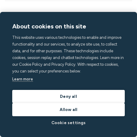
Continuez à lire
About cookies on this site
This website uses various technologies to enable and improve
functionality and our services, to analyze site use, to collect
data, and for other purposes. These technologies include
cookies, session replay and chatbot technologies. Learn more in
our Cookie Policy and Privacy Policy. With respect to cookies,
you can select your preferences below.
Learn more
August 6, 2026
5
min
Deny all
Allow all
Jessica Gillingham explains why the short-term
rental industry has a communication problem
Cookie settings
(and how to fix it)