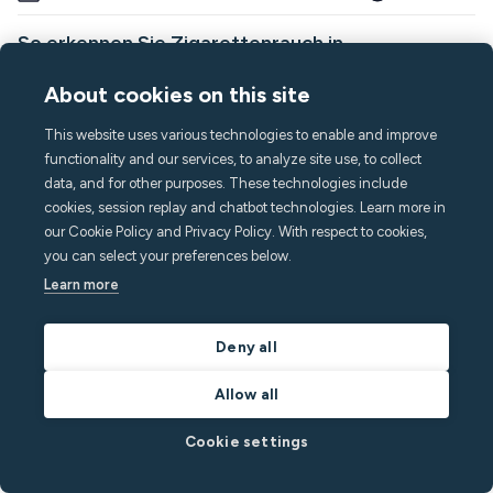
So erkennen Sie Zigarettenrauch in
Ferienwohnungen: Ein Leitfaden für
About cookies on this site
Immobilienverwalter
This website uses various technologies to enable and improve
Want to protect the value of your vacation rental? Read our
functionality and our services, to analyze site use, to collect
guide on how to detect cigarette smoke and prevent guests
data, and for other purposes. These technologies include
from causing property damage.
cookies, session replay and chatbot technologies. Learn more in
By
Minut
in
Minut-Neuigkeiten
our Cookie Policy and Privacy Policy. With respect to cookies,
you can select your preferences below.
Read post
Learn more
Deny all
Produkte
Allow all
M3-Fühler
Wasserlecksensor
Cookie settings
Kabelmontagesatz
Mobilfunk-Gateway