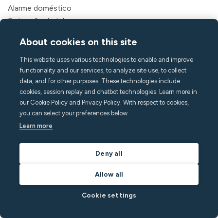
Alarme doméstico
Detecção de tabaco
Clima interno
About cookies on this site
Assistência de chamada
API
This website uses various technologies to enable and improve
Soluções
functionality and our services, to analyze site use, to collect
data, and for other purposes. These technologies include
Anfitriões
cookies, session replay and chatbot technologies. Learn more in
Gerentes de aluguel de temporada
our Cookie Policy and Privacy Policy. With respect to cookies,
Aparthotéis e hotéis
you can select your preferences below.
Habitação estudantil
Learn more
Multifamiliar
Deny all
Recursos
Allow all
Preços
Blog
Cookie settings
Parceiros
Webinars