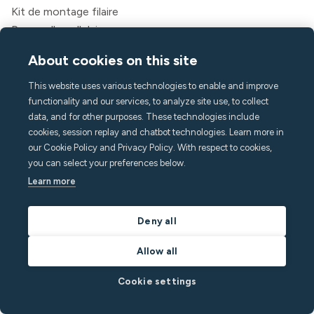
Kit de montage filaire
Passerelle cellulaire
Tâches
About cookies on this site
Messagerie
Application invité
This website uses various technologies to enable and improve
Caractéristiques
functionality and our services, to analyze site use, to collect
data, and for other purposes. These technologies include
Surveillance du bruit
cookies, session replay and chatbot technologies. Learn more in
Détection de foule
our Cookie Policy and Privacy Policy. With respect to cookies,
Alarme domestique
you can select your preferences below.
Détection du tabagisme
Learn more
Climat intérieur
Assistance aux appels
Deny all
API
Allow all
Des solutions
Hôtes
Cookie settings
Directeurs de locations de vacances