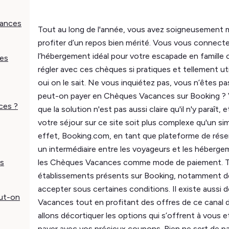
cances
Tout au long de l'année, vous avez soigneusement
profiter d’un repos bien mérité. Vous vous connect
l’hébergement idéal pour votre escapade en famille 
les
régler avec ces chèques si pratiques et tellement uti
oui on le sait. Ne vous inquiétez pas, vous n’êtes pa
peut-on payer en Chèques Vacances sur Booking ? 
ces ?
que la solution n'est pas aussi claire qu'il n'y paraît,
votre séjour sur ce site soit plus complexe qu'un si
effet, Booking.com, en tant que plateforme de rés
un intermédiaire entre les voyageurs et les héberge
es
les Chèques Vacances comme mode de paiement. Tout
établissements présents sur Booking, notamment d
accepter sous certaines conditions. Il existe aussi 
eut-on
Vacances tout en profitant des offres de ce canal de
allons décortiquer les options qui s’offrent à vous e
payer avec vos précieux coupons. Rien ne sert de 