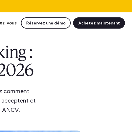
ez-vous
Réservez une démo
Achetez maintenant
ing :
 2026
ez comment
s acceptent et
os ANCV.