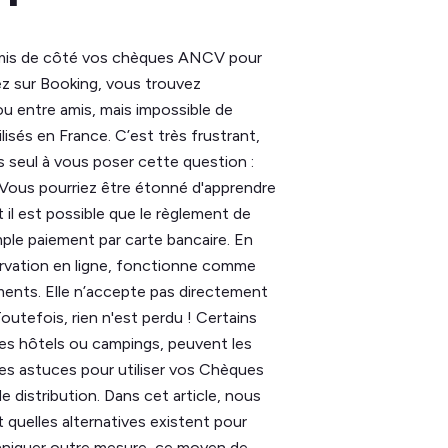
 mis de côté vos chèques ANCV pour
ez sur Booking, vous trouvez
ou entre amis, mais impossible de
lisés en France. C’est très frustrant,
s seul à vous poser cette question :
Vous pourriez être étonné d'apprendre
 et il est possible que le règlement de
mple paiement par carte bancaire. En
ervation en ligne, fonctionne comme
ments. Elle n’accepte pas directement
efois, rien n'est perdu ! Certains
es hôtels ou campings, peuvent les
des astuces pour utiliser vos Chèques
 distribution. Dans cet article, nous
t quelles alternatives existent pour
paniquer outre mesure, ce moyen de