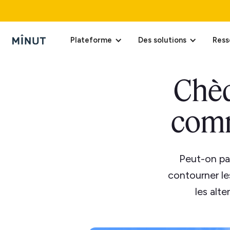
Plateforme
Des solutions
Ress
Chèq
comm
Peut-on p
contourner le
les alt