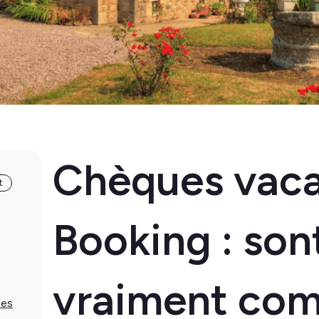
Chèques vaca
t
Booking : sont
vraiment com
ces