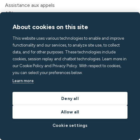
Assistance aux appels
API
Des solutions
About cookies on this site
Hôtes
This website uses various technologies to enable and improve
Directeurs de locations de vacances
functionality and our services, to analyze site use, to collect
Appart'hôtels et hôtels
data, and for other purposes. These technologies include
Logement pour étudiants
cookies, session replay and chatbot technologies. Learn more in
Multifamilial
our Cookie Policy and Privacy Policy. With respect to cookies,
you can select your preferences below.
Ressources
Learn more
Tarification
Blogue
Deny all
Partenaires
Allow all
Webinaires
Histoires de réussite
Cookie settings
Calculateur d'économies
Documentation pour les développeurs