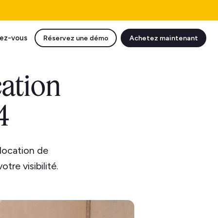
ez-vous
Réservez une démo
Achetez maintenant
cation
4
 location de
re visibilité.