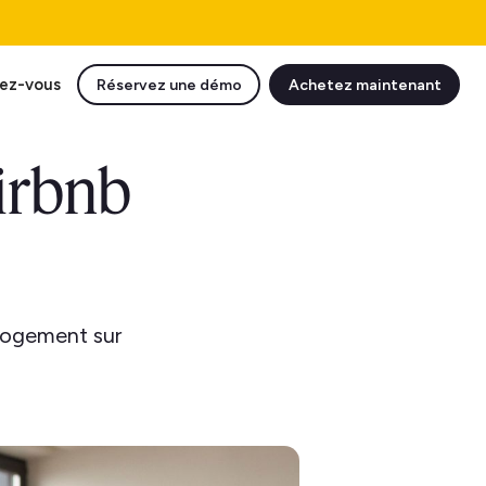
ez-vous
Réservez une démo
Achetez maintenant
Airbnb
logement sur