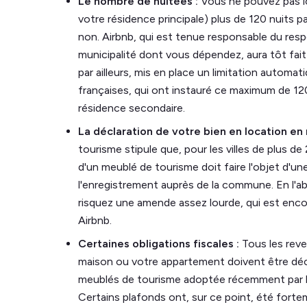
Le nombre de nuitées :
Vous ne pouvez pas lo
votre résidence principale) plus de 120 nuits p
non. Airbnb, qui est tenue responsable du respe
municipalité dont vous dépendez, aura tôt fait
par ailleurs, mis en place un limitation autom
françaises, qui ont instauré ce maximum de 12
résidence secondaire.
La déclaration de votre bien en location en 
tourisme stipule que, pour les villes de plus d
d'un meublé de tourisme doit faire l'objet d'une
l'enregistrement auprès de la commune. En l'a
risquez une amende assez lourde, qui est encor
Airbnb.
Certaines obligations fiscales :
Tous les reve
maison ou votre appartement doivent être déclar
meublés de tourisme adoptée récemment par l
Certains plafonds ont, sur ce point, été forte