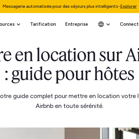
Messagerie automatisée pour des séjours plus intelligents
-
Explorer
ources
Tarification
Entreprise
Connect
e en location sur 
: guide pour hôtes
tre guide complet pour mettre en location votre 
Airbnb en toute sérénité.