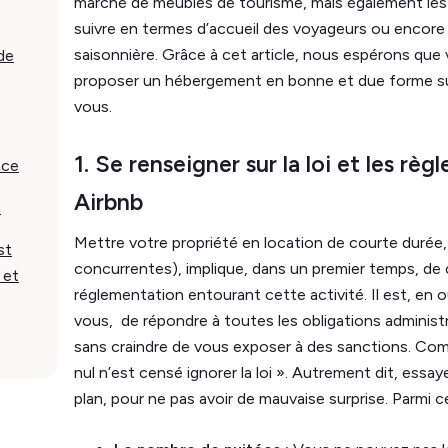
marché de meublés de tourisme, mais également les
suivre en termes d’accueil des voyageurs ou encore
saisonnière. Grâce à cet article, nous espérons que
de
proposer un hébergement en bonne et due forme sur
vous.
1. Se renseigner sur la loi et les règ
ace
Airbnb
n
Mettre votre propriété en location de courte durée,
st
concurrentes), implique, dans un premier temps, de 
 et
réglementation entourant cette activité. Il est, e
vous, de répondre à toutes les obligations administ
sans craindre de vous exposer à des sanctions. Comme
nul n’est censé ignorer la loi ». Autrement dit, ess
plan, pour ne pas avoir de mauvaise surprise. Parmi c