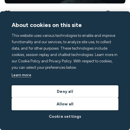
August 3, 2026
12
min
About cookies on this site
10 modèles de messages pour vos voyageurs
Airbnb
This website uses various technologies to enable and improve
functionality and our services, to analyze site use, to collect
Optimisez la communication avec vos voyageurs sur Airbnb !
data, and for other purposes. These technologies include
Découvrez 10 modèles de messages efficaces pour des
cookies, session replay and chatbot technologies. Learn more in
échanges fluides et conviviaux
our Cookie Policy and Privacy Policy. With respect to cookies,
Par
Minut
dans
[EN - DO NOT USE] Minut News
you can select your preferences below.
Learn more
Lire le post
Deny all
Allow all
Cookie settings