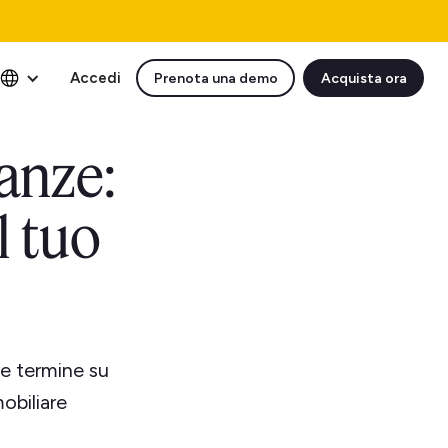
Accedi
Prenota una demo
Acquista ora
anze:
l tuo
ve termine su
obiliare