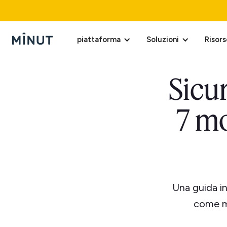
piattaforma
Soluzioni
Risors
Sicu
7 mo
Una guida in
come mi