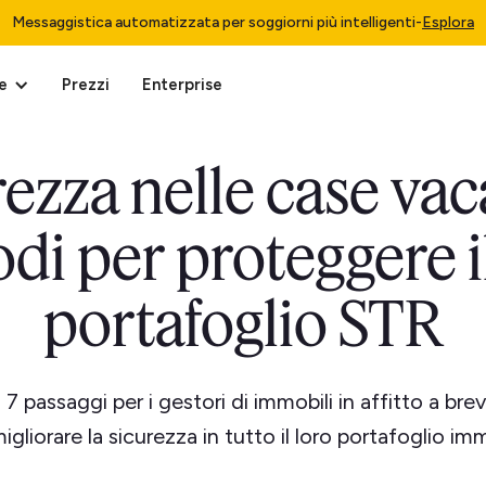
Messaggistica automatizzata per soggiorni più intelligenti
-
Esplora
e
Prezzi
Enterprise
rezza nelle case vac
di per proteggere i
portafoglio STR
 7 passaggi per i gestori di immobili in affitto a bre
gliorare la sicurezza in tutto il loro portafoglio imm