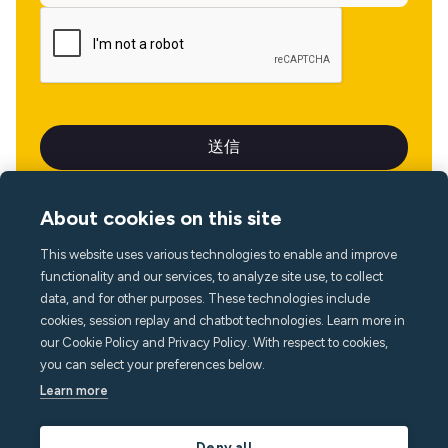
About cookies on this site
This website uses various technologies to enable and improve
言語
functionality and our services, to analyze site use, to collect
data, and for other purposes. These technologies include
cookies, session replay and chatbot technologies. Learn more in
our Cookie Policy and Privacy Policy. With respect to cookies,
you can select your preferences below.
Learn more
Deny all