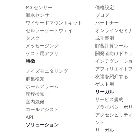
M3 センサー
価格設定
漏水センサー
ブログ
ワイヤードマウントキット
パートナー
セルラーゲートウェイ
オンラインセミ
タスク
成功事例
メッセージング
貯蓄計算ツール
ゲスト用アプリ
開発者向けドキ
特徴
インテグレーシ
アフィリエイト
ノイズモニタリング
友達を紹介する
群集検知
ゲスト用
ホームアラーム
リーガル
喫煙検知
サービス規約
室内気候
プライバシーポ
コールアシスト
アクセシビリテ
API
ント
ソリューション
リーガル