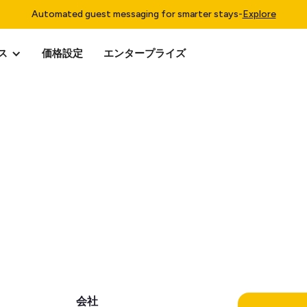
Automated guest messaging for smarter stays
-
Explore
ス
価格設定
エンタープライズ
会社