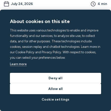
July 24, 2026
4
min
Cómo detectar moho en tu propiedad: guía clara
About cookies on this site
hoy
This website uses various technologies to enable and improve
Aprende a comprobar si hay moho en tu casa con consejos de
functionality and our services, to analyze site use, to collect
expertos sobre detección, pruebas y prevención para mantener
data, and for other purposes. These technologies include
la seguridad de tu propiedad y de tus inquilinos.
cookies, session replay and chatbot technologies. Learn more in
Por
Richard White
en
Residential Rentals
our Cookie Policy and Privacy Policy. With respect to cookies,
you can select your preferences below.
Leer publicación
Learn more
Deny all
Productos
Allow all
Sensor M3
Sensor de fugas de agua
Cookie settings
Kit de montaje cableado
Puerta de enlace celular