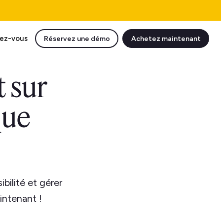
ez-vous
Réservez une démo
Achetez maintenant
 sur
que
bilité et gérer
intenant !