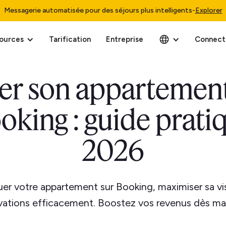
Messagerie automatisée pour des séjours plus intelligents
-
Explorer
ources
Tarification
Entreprise
Connect
er son appartement
oking : guide prati
2026
er votre appartement sur Booking, maximiser sa visi
vations efficacement. Boostez vos revenus dès ma