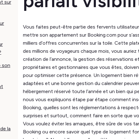
parlait visibil
t sur
ur
Vous faites peut-être partie des fervents utilisat
mettre son appartement sur Booking.com pour s’assure
milliers d’offres concurrentes sur la toile. Cette pla
ur
des millions de voyageurs chaque mois, vous auriez t
?
création de l’annonce, la gestion des réservations et 
e son
propriétaires et gestionnaires que vous êtes, doiven
pour optimiser cette présence. Un logement bien ré
adaptées et une bonne gestion du calendrier peuvent
nt
hébergement réservé toute l’année et un bien qui pei
nous vous expliquons étape par étape comment insc
Booking, quelles sont les réglementations à respec
surprises et surtout, comment faire en sorte que vo
Vous voulez éviter les arnaques, être sûre de vos t
de la
Booking ou encore savoir quel type de logement fo