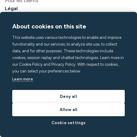
Pour les clients
Légal
Conditions générales d'utilisation
Politique de confidentialité
About cookies on this site
Déclaration d'accessibilité
This website uses various technologies to enable and improve
Légal
functionality and our services, to analyze site use, to collect
data, and for other purposes. These technologies include
L'entreprise
cookies, session replay and chatbot technologies. Learn more in
À propos de Minut
our Cookie Policy and Privacy Policy. With respect to cookies,
Presse et médias
you can select your preferences below.
Carrière
Learn more
Contact et assistance
Deny all
Centre d'aide
FAQ
Allow all
hello@minut.com
Réservez une démo
Cookie settings