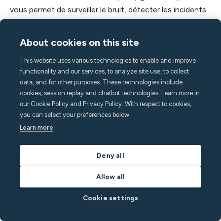
vous permet de surveiller le bruit, détecter les incidents
et partager automatiquement les accès avec vos
voyageurs.
About cookies on this site
👉 Réservez une démo gratuite pour découvrir
This website uses various technologies to enable and improve
functionality and our services, to analyze site use, to collect
comment Minut peut vous faire gagner du temps,
data, and for other purposes. These technologies include
rassurer les propriétaires et offrir une meilleure
cookies, session replay and chatbot technologies. Learn more in
expérience client.
our Cookie Policy and Privacy Policy. With respect to cookies,
you can select your preferences below.
Learn more
Deny all
Allow all
Cookie settings