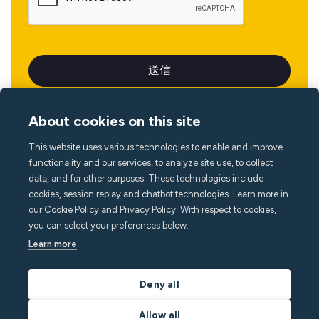
About cookies on this site
This website uses various technologies to enable and improve
言語
functionality and our services, to analyze site use, to collect
data, and for other purposes. These technologies include
cookies, session replay and chatbot technologies. Learn more in
our Cookie Policy and Privacy Policy. With respect to cookies,
you can select your preferences below.
Learn more
Deny all
Allow all