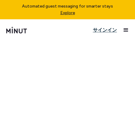
Automated guest messaging for smarter stays
Explore
サインイン
Last updated on April 15, 2025
This Cookie Policy applies to Minut, Inc. and its affiliate
companies (“Minut”, “we”, “us”, “our”) and explains why
and how we use cookies and other technologies on our