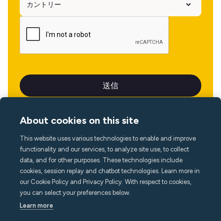
About cookies on this site
This website uses various technologies to enable and improve
言語
functionality and our services, to analyze site use, to collect
data, and for other purposes. These technologies include
cookies, session replay and chatbot technologies. Learn more in
our Cookie Policy and Privacy Policy. With respect to cookies,
you can select your preferences below.
Learn more