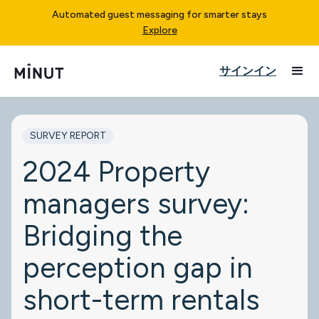
Automated guest messaging for smarter stays
Explore
サインイン
SURVEY REPORT
2024 Property
managers survey:
Bridging the
perception gap in
short-term rentals