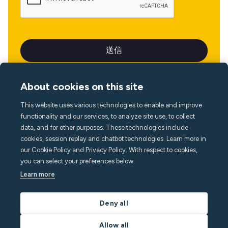
About cookies on this site
This website uses various technologies to enable and improve
言語
functionality and our services, to analyze site use, to collect
data, and for other purposes. These technologies include
cookies, session replay and chatbot technologies. Learn more in
our Cookie Policy and Privacy Policy. With respect to cookies,
you can select your preferences below.
Learn more
Deny all
Allow all