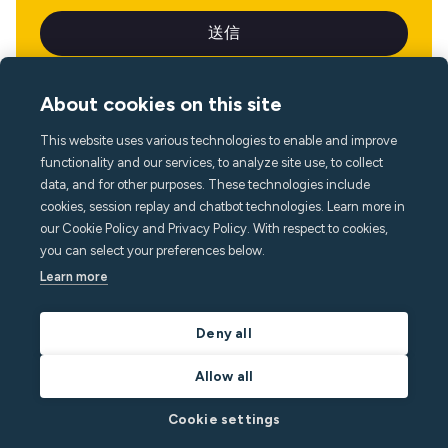
About cookies on this site
This website uses various technologies to enable and improve
言語
functionality and our services, to analyze site use, to collect
data, and for other purposes. These technologies include
cookies, session replay and chatbot technologies. Learn more in
our Cookie Policy and Privacy Policy. With respect to cookies,
you can select your preferences below.
Learn more
Deny all
Allow all
Cookie settings