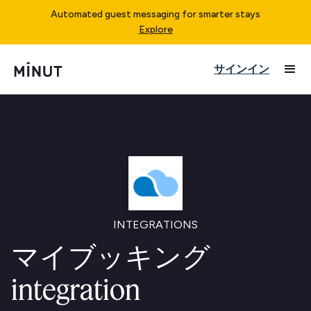
Automated guest messaging for smarter stays
Explore
サインイン
INTEGRATIONS
マイブッキング
integration