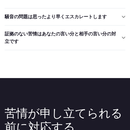
騒音の問題は思ったより早くエスカレートします
自分がうるさいと気づかないゲスト、長引くプールパ
証拠のない苦情はあなたの言い分と相手の言い分の対
ーティー、1階のアパートのグループ。近隣住民が苦情
立です
を出すころには、すでに記録されています。
騒音の紛争が自治体やライセンスの審査に達すると、
実際に起きたことを記録した証拠が重視されます。そ
うした記録がない事業者は立場が弱くなります。
苦情が申し立てられる
前に対応する