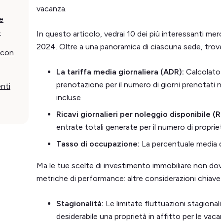
vacanza.
ve
4
In questo articolo, vedrai 10 dei più interessanti merc
2024. Oltre a una panoramica di ciascuna sede, trover
 con
La tariffa media giornaliera (ADR):
Calcolato
prenotazione per il numero di giorni prenotati n
nti
incluse
Ricavi giornalieri per noleggio disponibile 
entrate totali generate per il numero di proprie
Tasso di occupazione:
La percentuale media di
Ma le tue scelte di investimento immobiliare non d
metriche di performance: altre considerazioni chiave
Stagionalità:
Le limitate fluttuazioni stagion
desiderabile una proprietà in affitto per le va