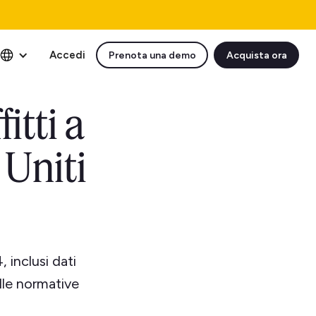
Accedi
Prenota una demo
Acquista ora
itti a
 Uniti
 inclusi dati
lle normative