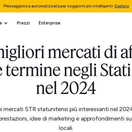
Messaggistica automatizzata per soggiorni più intelligenti
-
Esplora
e
Prezzi
Enterprise
migliori mercati di aff
 termine negli Stati
nel 2024
i mercati STR statunitensi più interessanti nel 2024,
 prestazioni, idee di marketing e approfondimenti su
locali.