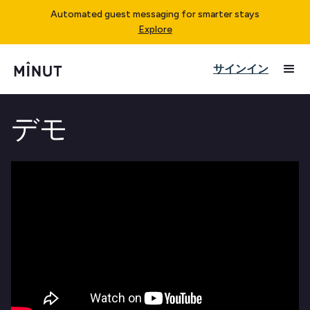
Automated guest messaging for smarter stays
Explore
サインイン
デモ