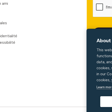
 ami
ales
dentialité
About 
ssibilité
This web
functiona
data, an
cookies,
in our Co
cookies,
Learn mor